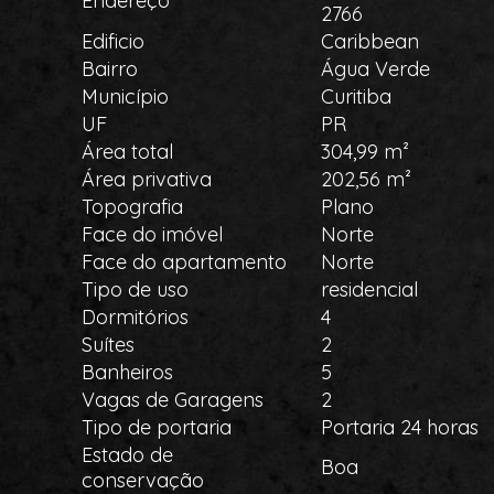
Endereço
2766
Edificio
Caribbean
Bairro
Água Verde
Município
Curitiba
UF
PR
Área total
304,99 m²
Área privativa
202,56 m²
Topografia
Plano
Face do imóvel
Norte
Face do apartamento
Norte
Tipo de uso
residencial
Dormitórios
4
Suítes
2
Banheiros
5
Vagas de Garagens
2
Tipo de portaria
Portaria 24 horas
Estado de
Boa
conservação