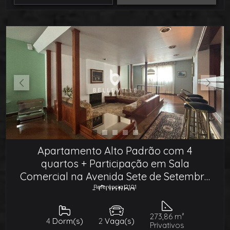
Apartamento Alto Padrão com 4
quartos + Participação em Sala
Comercial na Avenida Sete de Setembro
- Curitiba
Referência 2101
273,86 m²
4
Dorm(s)
2
Vaga(s)
Privativos