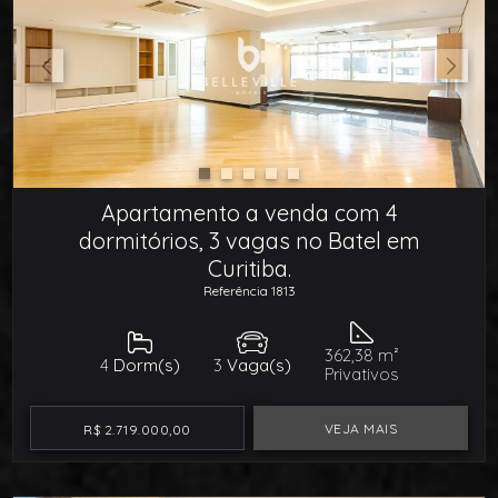
Apartamento a venda com 4
dormitórios, 3 vagas no Batel em
Curitiba.
Referência 1813
362,38 m²
4
Dorm(s)
3
Vaga(s)
Privativos
VEJA MAIS
R$ 2.719.000,00