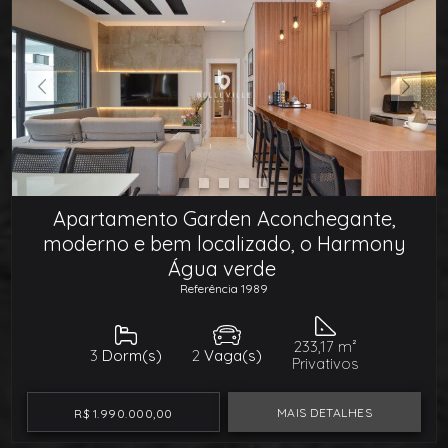
Apartamento Garden Aconchegante,
moderno e bem localizado, o Harmony
Água verde
Referência 1989
233,17 m²
3
Dorm(s)
2
Vaga(s)
Privativos
MAIS DETALHES
R$ 1.990.000,00