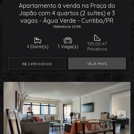
Apartamento à venda na Praça do
Japão com 4 quartos (2 suítes) e 3
vagas - Água Verde - Curitiba/PR
Referência 2098
195,00 m²
4
Dorm(s)
3
Vaga(s)
Privativos
VEJA MAIS
R$ 2.499.000,00