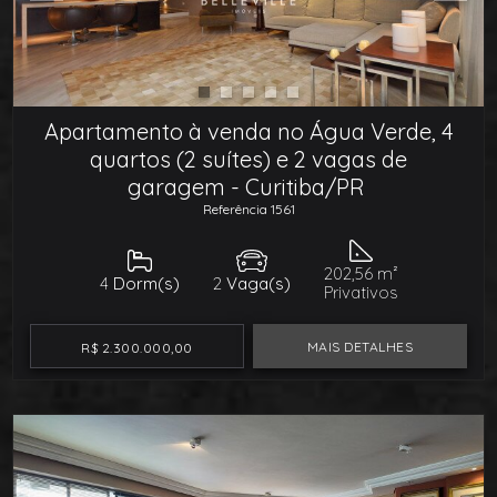
Apartamento à venda no Água Verde, 4
quartos (2 suítes) e 2 vagas de
garagem - Curitiba/PR
Referência 1561
202,56 m²
4
Dorm(s)
2
Vaga(s)
Privativos
MAIS DETALHES
R$ 2.300.000,00