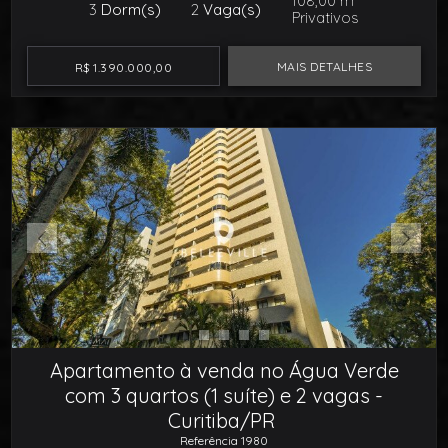
108,00 m²
3
Dorm(s)
2
Vaga(s)
Privativos
MAIS DETALHES
R$ 1.390.000,00
Apartamento à venda no Água Verde
com 3 quartos (1 suíte) e 2 vagas -
Curitiba/PR
Referência 1980