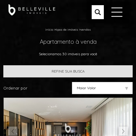
início
>
tipos de imóveis
>
vendas
Apartamento à venda
Selecionamos 30 imóveis para você
REFINE SUA BUSCA
▾
Ordenar por
Maior Valor