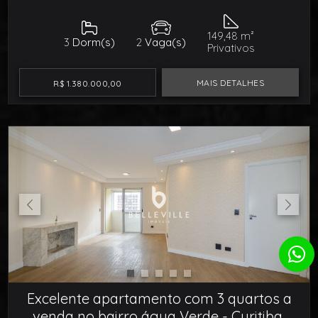
149,48 m²
3
Dorm(s)
2
Vaga(s)
Privativos
MAIS DETALHES
R$ 1.380.000,00
Excelente apartamento com 3 quartos a
venda no bairro água Verde - Curitiba