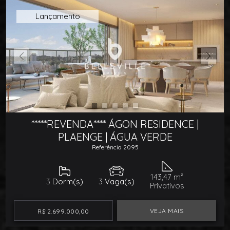
Lançamento
*****REVENDA**** ÁGON RESIDENCE |
PLAENGE | ÁGUA VERDE
Referência 2095
143,47 m²
3
Dorm(s)
3
Vaga(s)
Privativos
VEJA MAIS
R$ 2.699.000,00