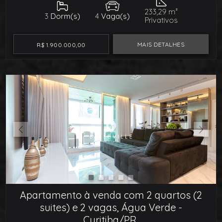
233,29 m²
3
Dorm(s)
4
Vaga(s)
Privativos
MAIS DETALHES
R$ 1.900.000,00
Apartamento à venda com 2 quartos (2
suites) e 2 vagas, Água Verde -
Curitiba/PR