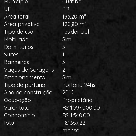
Município
Curitiba
UF
PR
Área total
193,20 m²
Área privativa
120,80 m²
Tipo de uso
residencial
Mobiliado
Sim
Dormitórios
3
Suítes
1
Banheiros
3
Vagas de Garagens
2
Estacionamento
Sim
Tipo de portaria
Portaria 24hs
Ano de construção
2012
Ocupação
Proprietário
Valor total
R$ 1.597.000,00
Condomínio
R$ 1.540,00
Iptu
R$ 367,22
mensal