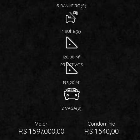
3 BANHEIRO(S)
1 SUÍTE(S)
120,80 M²
PRIVATIVOS
193,20 M²
TOTAIS
2 VAGA(S)
Valor
Condomínio
R$ 1.597.000,00
R$ 1.540,00