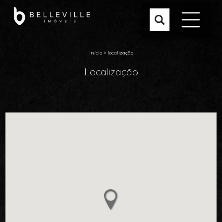
início
>
localização
Localização