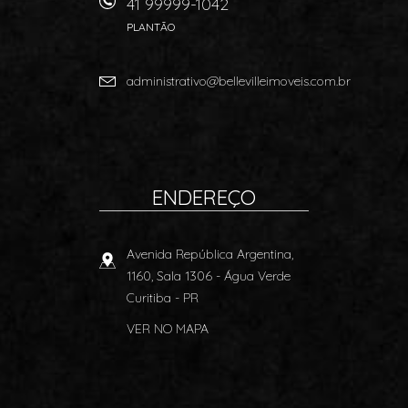
41 99999-1042
PLANTÃO
administrativo@bellevilleimoveis.com.br
ENDEREÇO
Avenida República Argentina,
1160, Sala 1306
- Água Verde
Curitiba
-
PR
VER NO MAPA