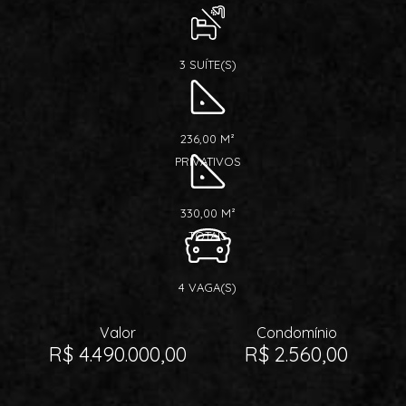
3 SUÍTE(S)
236,00 M²
PRIVATIVOS
330,00 M²
TOTAIS
4 VAGA(S)
Valor
Condomínio
R$ 4.490.000,00
R$ 2.560,00