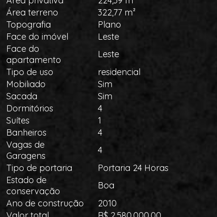
Área privativa
224,39 m²
Área terreno
322,77 m²
Topografia
Plano
Face do imóvel
Leste
Face do
Leste
apartamento
Tipo de uso
residencial
Mobiliado
Sim
Sacada
Sim
Dormitórios
4
Suítes
1
Banheiros
4
Vagas de
4
Garagens
Tipo de portaria
Portaria 24 Horas
Estado de
Boa
conservação
Ano de construção
2010
Valor total
R$ 2.580.000,00