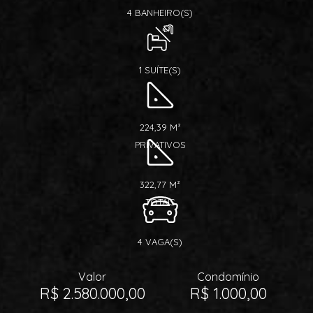
4 BANHEIRO(S)
1 SUÍTE(S)
224,39 M²
PRIVATIVOS
322,77 M²
TOTAIS
4 VAGA(S)
Valor
Condomínio
R$ 2.580.000,00
R$ 1.000,00