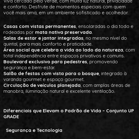
Viva cercado pelo verde, com muita luz natural, privacidade
e conforto. Desfrute de momentos especiais com quem
você mais ama, em um ambiente sofisticado e acolhedor.
Casas com vistas permanentes
, ensolaradas o dia todo e
rodeadas por
mata nativa preservada
.
Salas de estar e jantar integradas
, no mesmo nível do
quintal, para mais conforto e praticidade.
Área social que celebra a vida ao lado da natureza
, com
total independência entre espaços privativos e comuns.
Boulevard exclusivo para pedestres
, promovendo
segurança e bem-estar.
Salão de festas com vista para o bosque
, integrado à
varanda gourmet e espaço gourmet.
Circulação de veículos planejada
, com amplas áreas de
manobra, iluminação natural e excelente ventilação.
Diferenciais que Elevam o Padrão de Vida – Conjunto UP
GRADE
Segurança e Tecnologia