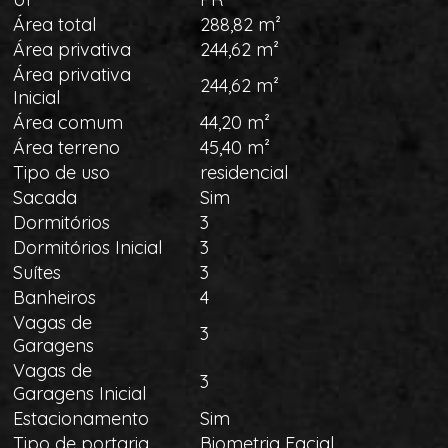
Área total
288,82 m²
Área privativa
244,62 m²
Área privativa
244,62 m²
Inicial
Área comum
44,20 m²
Área terreno
45,40 m²
Tipo de uso
residencial
Sacada
Sim
Dormitórios
3
Dormitórios Inicial
3
Suítes
3
Banheiros
4
Vagas de
3
Garagens
Vagas de
3
Garagens Inicial
Estacionamento
Sim
Tipo de portaria
Biometria Facial