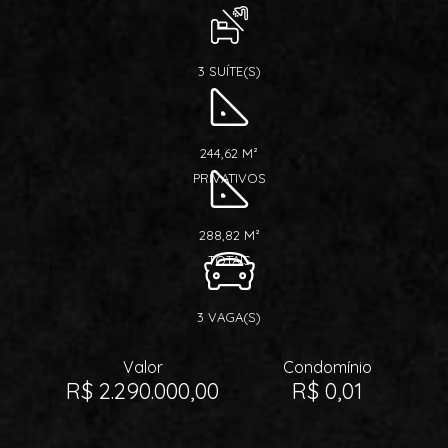
3 SUÍTE(S)
244,62 M²
PRIVATIVOS
288,82 M²
TOTAIS
3 VAGA(S)
Valor
Condomínio
R$ 2.290.000,00
R$ 0,01