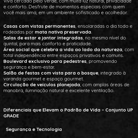
Viva cercado pelo verde, com muita luz natural, privacidade
e conforto. Desfrute de momentos especiais com quem
você mais ama, em um ambiente sofisticado e acolhedor.
Casas com vistas permanentes
, ensolaradas o dia todo e
rodeadas por
mata nativa preservada
.
Salas de estar e jantar integradas
, no mesmo nível do
quintal, para mais conforto e praticidade.
Área social que celebra a vida ao lado da natureza
, com
total independência entre espaços privativos e comuns.
Boulevard exclusivo para pedestres
, promovendo
segurança e bem-estar.
Salão de festas com vista para o bosque
, integrado à
varanda gourmet e espaço gourmet.
Circulação de veículos planejada
, com amplas áreas de
manobra, iluminação natural e excelente ventilação.
Diferenciais que Elevam o Padrão de Vida – Conjunto UP
GRADE
Segurança e Tecnologia