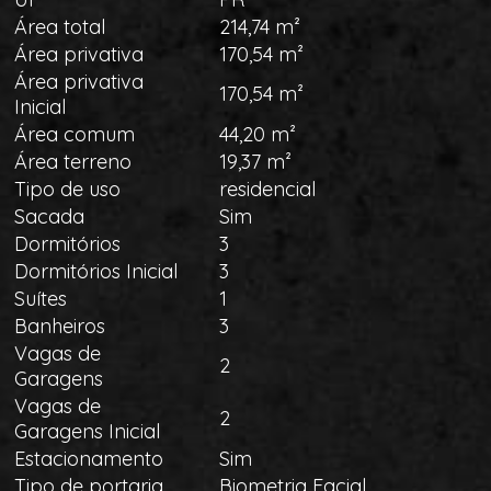
Área total
214,74 m²
Área privativa
170,54 m²
Área privativa
170,54 m²
Inicial
Área comum
44,20 m²
Área terreno
19,37 m²
Tipo de uso
residencial
Sacada
Sim
Dormitórios
3
Dormitórios Inicial
3
Suítes
1
Banheiros
3
Vagas de
2
Garagens
Vagas de
2
Garagens Inicial
Estacionamento
Sim
Tipo de portaria
Biometria Facial