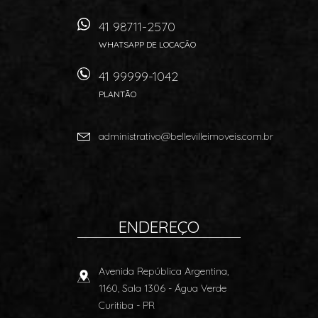
41 98711-2570
WHATSAPP DE LOCAÇÃO
41 99999-1042
PLANTÃO
administrativo@bellevilleimoveis.com.br
ENDEREÇO
Avenida República Argentina,
1160, Sala 1306
- Água Verde
Curitiba
-
PR