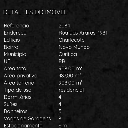
DETALHES DO IMÓVEL
Referência
2084
Endereço
Rua das Araras, 1981
Edificio
Charlecote
Bairro
Novo Mundo
Município
Curitiba
UF
PR
Área total
908,00 m²
Área privativa
487,00 m²
Área terreno
908,00 m²
Tipo de uso
residencial
Dormitórios
4
Suítes
4
Banheiros
5
Vagas de Garagens
8
Estacionamento
Sim