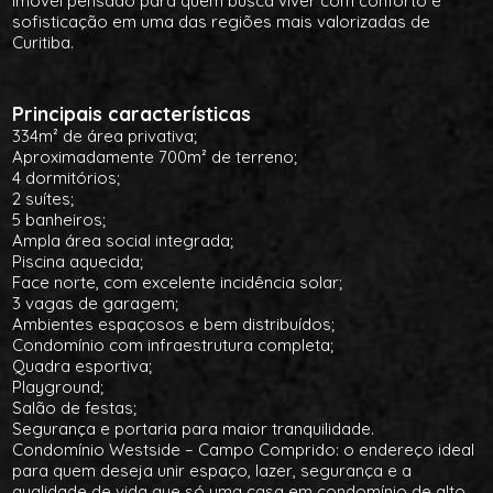
imóvel pensado para quem busca viver com conforto e
sofisticação em uma das regiões mais valorizadas de
Curitiba.
Principais características
334m² de área privativa;
Aproximadamente 700m² de terreno;
4 dormitórios;
2 suítes;
5 banheiros;
Ampla área social integrada;
Piscina aquecida;
Face norte, com excelente incidência solar;
3 vagas de garagem;
Ambientes espaçosos e bem distribuídos;
Condomínio com infraestrutura completa;
Quadra esportiva;
Playground;
Salão de festas;
Segurança e portaria para maior tranquilidade.
Condomínio Westside – Campo Comprido: o endereço ideal
para quem deseja unir espaço, lazer, segurança e a
qualidade de vida que só uma casa em condomínio de alto