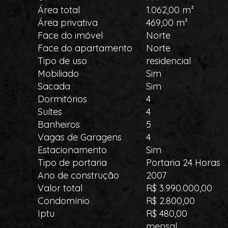
Área total
1.062,00 m²
Área privativa
469,00 m²
Face do imóvel
Norte
Face do apartamento
Norte
Tipo de uso
residencial
Mobiliado
Sim
Sacada
Sim
Dormitórios
4
Suítes
4
Banheiros
5
Vagas de Garagens
4
Estacionamento
Sim
Tipo de portaria
Portaria 24 Horas
Ano de construção
2007
Valor total
R$ 3.990.000,00
Condomínio
R$ 2.800,00
Iptu
R$ 480,00
mensal