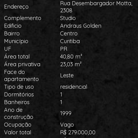
Rua Desembargador Motta,
Endereço
2308
Complemento
Studio
Edificio
Andraus Golden
Bairro
Centro
Município
Curitiba
UF
PR
Área total
40,80 m²
Área privativa
23,03 m²
Face do
Leste
apartamento
Tipo de uso
residencial
Dormitórios
1
Banheiros
1
Ano de
1999
construção
Ocupação
Vago
Valor total
R$ 279.000,00