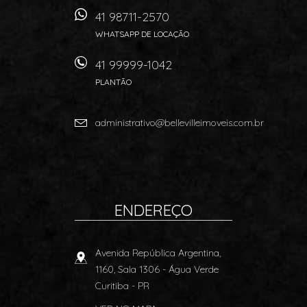
41 98711-2570
WHATSAPP DE LOCAÇÃO
41 99999-1042
PLANTÃO
administrativo@bellevilleimoveis.com.br
ENDEREÇO
Avenida República Argentina,
1160, Sala 1306
- Água Verde
Curitiba
-
PR