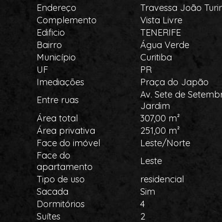
Endereço
Travessa João Turin
Complemento
Vista Livre
Edificio
TENERIFE
Bairro
Água Verde
Município
Curitiba
UF
PR
Imediações
Praça do Japão
Av. Sete de Setembr
Entre ruas
Jardim
Área total
307,00 m²
Área privativa
251,00 m²
Face do imóvel
Leste/Norte
Face do
Leste
apartamento
Tipo de uso
residencial
Sacada
Sim
Dormitórios
4
Suítes
2