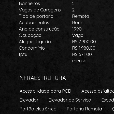
Banheiros
5
Vagas de Garagens
2
Tipo de portaria
Remota
Acabamentos
Bom
Ano de construção
1990
Ocupação
Vago
Aluguel Líquido
R$ 7.900,00
Condomínio
R$ 1.980,00
Iptu
R$ 671,00
mensal
INFRAESTRUTURA
Acessibilidade para PCD
Acesso asfalta
Elevador
Elevador de Serviço
Escad
Portão eletrônico
Portaria Remota