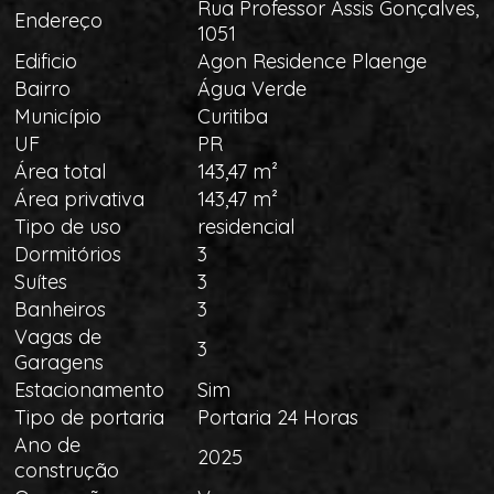
Rua Professor Assis Gonçalves,
Endereço
1051
Edificio
Agon Residence Plaenge
Bairro
Água Verde
Município
Curitiba
UF
PR
Área total
143,47 m²
Área privativa
143,47 m²
Tipo de uso
residencial
Dormitórios
3
Suítes
3
Banheiros
3
Vagas de
3
Garagens
Estacionamento
Sim
Tipo de portaria
Portaria 24 Horas
Ano de
2025
construção