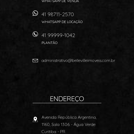
WHATSAPP DE VENDA
41 98711-2570
WHATSAPP DE LOCAÇÃO
41 99999-1042
PLANTÃO
administrativo@bellevilleimoveis.com.br
ENDEREÇO
Avenida República Argentina,
1160, Sala 1306
- Água Verde
Curitiba
-
PR